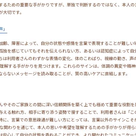
するための重要な手がかりですが、単独で判断するのではなく、本人の
が大切です。
声」
加齢、障害によって、自分の状態や感情を言葉で表現することが難しい
孤独を感じていてもそれを伝えられない方、あるいは認知症によって自
ちは利用者さんのわずかな表情の変化、体のこわばり、視線の動き、声
を理解する手がかりを見つけます。これらのサインは、体調の異変や精
ならないメッセージを読み取ることが、質の高いケアに直結します。
んやそのご家族との間に深い信頼関係を築く上でも極めて重要な役割を
与える触れ方、相手に寄り添う姿勢で接することで、利用者さんは「こ
特に、言葉での意思疎通が難しい方にとっては、言葉以外のサインこそ
的な関わりを通じて、本人の思いや希望を理解するための手がかりが得ら
は安心して自分の状態を委ねることができ、より開かれたコミュニケー