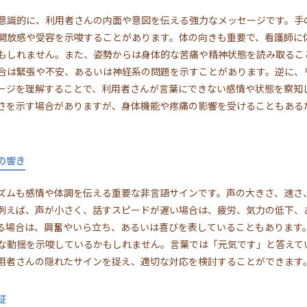
意識的に、利用者さんの内面や意図を伝える強力なメッセージです。手
開放感や受容を示唆することがあります。体の向きも重要で、看護師に
もしれません。また、姿勢からは身体的な苦痛や精神状態を読み取るこ
合は緊張や不安、あるいは神経系の問題を示すことがあります。逆に、
ージを理解することで、利用者さんが言葉にできない感情や状態を察知
さを示す場合がありますが、身体機能や疼痛の影響を受けることもある
の響き
ズムも感情や体調を伝える重要な非言語サインです。声の大きさ、速さ
例えば、声が小さく、話すスピードが遅い場合は、疲労、気力の低下、
る場合は、興奮やいら立ち、あるいは喜びを表していることもあります
な動揺を示唆しているかもしれません。言葉では「元気です」と答えて
用者さんの隠れたサインを捉え、適切な対応を検討することができます
証