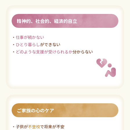
精神的、社会的、経済的自立
・
仕事が続かない
・
ひとり暮らし
ができない
・
どのような支援が受けられるか
分からない
ご家族の心のケア
・子供が
不登校
で将来が不安