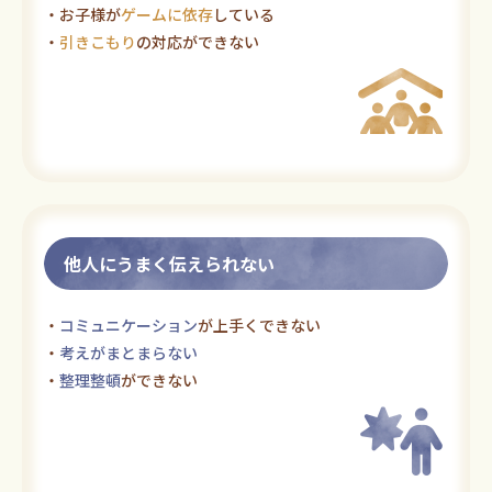
・お子様が
ゲームに依存
している
・
引きこもり
の対応ができない
他人にうまく伝えられない
・
コミュニケーション
が上手くできない
・
考えがまとまらない
・
整理整頓
ができない