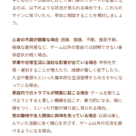
子どものゲーム依存に対して専門家のサポートが必要とな
るのは、以下のような状況が見られる場合です。これらの
サインに気づいたら、早めに相談することを検討しましょ
う。
心身の不調が顕著な場合
: 頭痛、腹痛、不眠、食欲不振、
極端な疲労感など、ゲーム以外の理由では説明できない身
体症状が続く場合。
学業や日常生活に深刻な影響が出ている場合
: 学校を欠
席・遅刻することが増えたり、成績が著しく低下したり、
入浴や着替えといった基本的な生活習慣すらおろそかにな
っている場合。
家庭内でのトラブルが頻繁に起こる場合
: ゲームを取り上
げようとすると激しい癇癪を起こす、暴力的になる、親に
嘘をつく、といった行動が繰り返し見られる場合。
他の趣味や友人関係に興味を失っている場合
: 以前は楽し
んでいた活動に全く関心を示さず、ゲーム以外の交流を避
けるようになる場合。