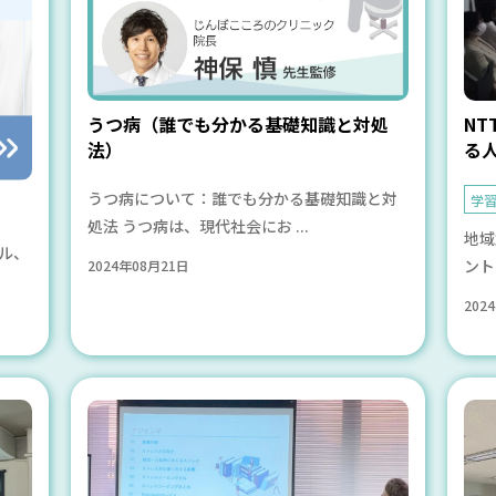
N
うつ病（誰でも分かる基礎知識と対処
る
法）
うつ病について：誰でも分かる基礎知識と対
学
処法 うつ病は、現代社会にお ...
地域
ル、
ント
2024年08月21日
202