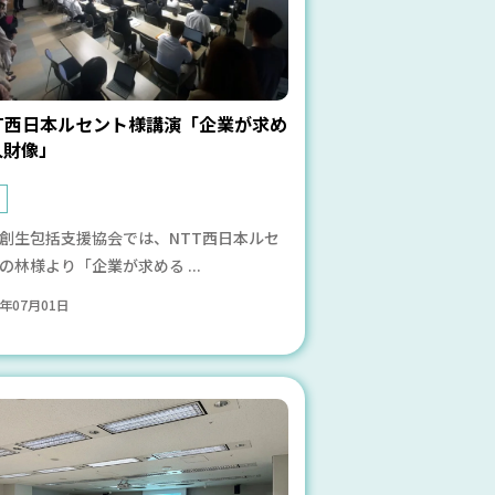
TT西日本ルセント様講演「企業が求め
人財像」
習
創生包括支援協会では、NTT西日本ルセ
の林様より「企業が求める ...
4年07月01日