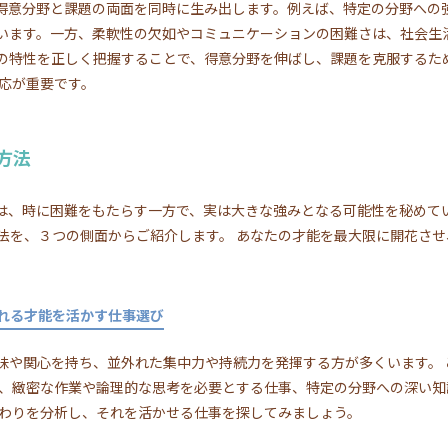
、得意分野と課題の両面を同時に生み出します。例えば、特定の分野への
います。一方、柔軟性の欠如やコミュニケーションの困難さは、社会生
の特性を正しく把握することで、得意分野を伸ばし、課題を克服するた
対応が重要です。
方法
りは、時に困難をもたらす一方で、実は大きな強みとなる可能性を秘めて
法を、３つの側面からご紹介します。 あなたの才能を最大限に開花さ
れる才能を活かす仕事選び
興味や関心を持ち、並外れた集中力や持続力を発揮する方が多くいます。
ば、緻密な作業や論理的な思考を必要とする仕事、特定の分野への深い知
だわりを分析し、それを活かせる仕事を探してみましょう。