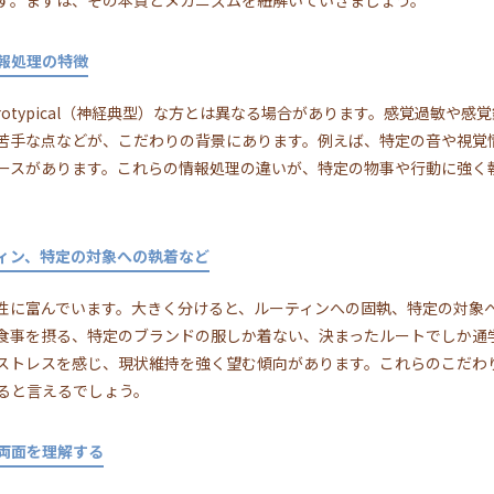
す。まずは、その本質とメカニズムを紐解いていきましょう。
報処理の特徴
urotypical（神経典型）な方とは異なる場合があります。感覚過敏や
苦手な点などが、こだわりの背景にあります。例えば、特定の音や視覚
ースがあります。これらの情報処理の違いが、特定の物事や行動に強く
ィン、特定の対象への執着など
様性に富んでいます。大きく分けると、ルーティンへの固執、特定の対象
食事を摂る、特定のブランドの服しか着ない、決まったルートでしか通
ストレスを感じ、現状維持を強く望む傾向があります。これらのこだわ
ると言えるでしょう。
両面を理解する