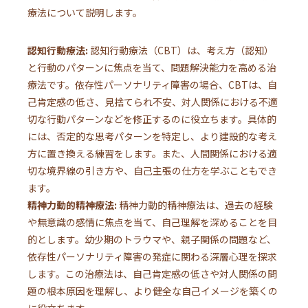
療法について説明します。
認知行動療法:
認知行動療法（CBT）は、考え方（認知）
と行動のパターンに焦点を当て、問題解決能力を高める治
療法です。依存性パーソナリティ障害の場合、CBTは、自
己肯定感の低さ、見捨てられ不安、対人関係における不適
切な行動パターンなどを修正するのに役立ちます。具体的
には、否定的な思考パターンを特定し、より建設的な考え
方に置き換える練習をします。また、人間関係における適
切な境界線の引き方や、自己主張の仕方を学ぶこともでき
ます。
精神力動的精神療法:
精神力動的精神療法は、過去の経験
や無意識の感情に焦点を当て、自己理解を深めることを目
的とします。幼少期のトラウマや、親子関係の問題など、
依存性パーソナリティ障害の発症に関わる深層心理を探求
します。この治療法は、自己肯定感の低さや対人関係の問
題の根本原因を理解し、より健全な自己イメージを築くの
に役立ちます。