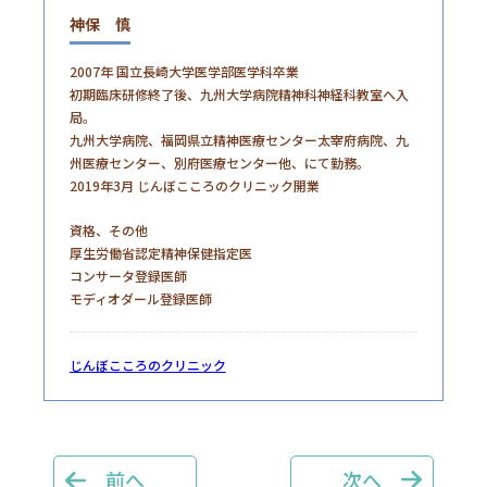
神保 慎
2007年 国立長崎大学医学部医学科卒業
初期臨床研修終了後、九州大学病院精神科神経科教室へ入
局。
九州大学病院、福岡県立精神医療センター太宰府病院、九
州医療センター、別府医療センター他、にて勤務。
2019年3月 じんぼこころのクリニック開業
資格、その他
厚生労働省認定精神保健指定医
コンサータ登録医師
モディオダール登録医師
じんぼこころのクリニック
前へ
次へ